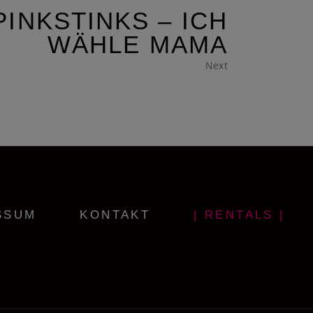
PINKSTINKS – ICH
WÄHLE MAMA
Next
SSUM
KONTAKT
| RENTALS |